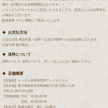
受付（お電話のみ営業時間内となります）＞
ショッピングカートからご注文いただきましても、売切もしくは在庫切れ
の場合がございます。
配達業者
ヤマト運輸にて発送いたします。
お支払方法
お支払方法
商品代金＋送料＋お支払手数料＝お支払金額になります。
代金引換
銀行振込
送料について
送料について
送料について、詳しくは
こちら
をご確認ください。
店舗概要
【店舗名】
トータル美容研究所アップルミント
【所在地】
香川県観音寺市昭和町1-2-18 河田ビル2F
【TEL】
0875-25-2188
【営業時間】
平日 10:00-20:00
日祝 10:00-18:00
【定休日】
毎週火曜日、第1・3水曜日