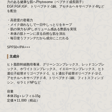
力のある健康な肌へPhytosome（ペプチド成長因子）
EGF,FGF,IGF、トリペプチド-1銅、アセチルヘキサペプチド-8など
を配合
・高密度の密着力
・メイク崩れなしで一日中しっとりをキープ
・肌の弾力をUPしボリューム感ある艶肌を実現
・本体の肌トーンに戻る自然な肌を演出
・毎日使うファンデだから成分にこだわる
SPF50+/PA+++
主成分
ヒト脂肪幹細胞培養液、グリーンコンプレックス、レッドコンプレ
ックス、ホワイトコンプレックス、イエローコンプレックス、ヒト
遺伝子組替オリゴペプチド-1、ヒト遺伝子組替ポリペプチド-1/-2、
アセチルヘキサペプチド-8、トリペプチド-1銅、フィトスフィンゴ
シン、セラミドNPなど
容量
本体15g＋レフィル15g
定価￥11,000（税込）