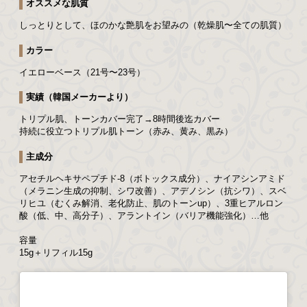
オススメな肌質
しっとりとして、ほのかな艶肌をお望みの（乾燥肌〜全ての肌質）
カラー
イエローベース（21号〜23号）
実績（韓国メーカーより）
トリプル肌、トーンカバー完了→8時間後迄カバー
持続に役立つトリプル肌トーン（赤み、黄み、黒み）
主成分
アセチルヘキサペプチド-8（ボトックス成分）、ナイアシンアミド
（メラニン生成の抑制、シワ改善）、アデノシン（抗シワ）、スベ
リヒユ（むくみ解消、老化防止、肌のトーンup）、3重ヒアルロン
酸（低、中、高分子）、アラントイン（バリア機能強化）…他
容量
15g＋リフィル15g