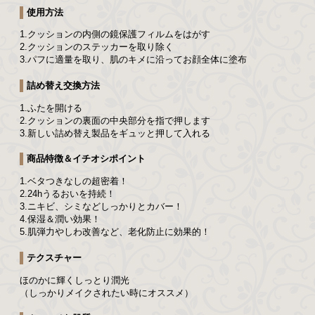
使用方法
1.クッションの内側の鏡保護フィルムをはがす
2.クッションのステッカーを取り除く
3.パフに適量を取り、肌のキメに沿ってお顔全体に塗布
詰め替え交換方法
1.ふたを開ける
2.クッションの裏面の中央部分を指で押します
3.新しい詰め替え製品をギュッと押して入れる
商品特徴＆イチオシポイント
1.ベタつきなしの超密着！
2.24hうるおいを持続！
3.ニキビ、シミなどしっかりとカバー！
4.保湿＆潤い効果！
5.肌弾力やしわ改善など、老化防止に効果的！
テクスチャー
ほのかに輝くしっとり潤光
（しっかりメイクされたい時にオススメ）