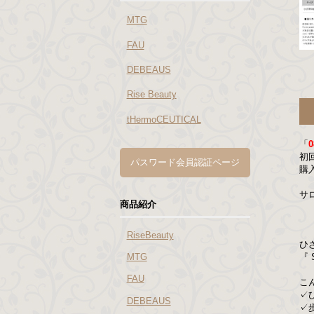
MTG
FAU
DEBEAUS
Rise Beauty
tHermoCEUTICAL
「
0
初
パスワード会員認証ページ
購
サ
商品紹介
RiseBeauty
ひ
『 
MTG
FAU
こ
✓
DEBEAUS
✓