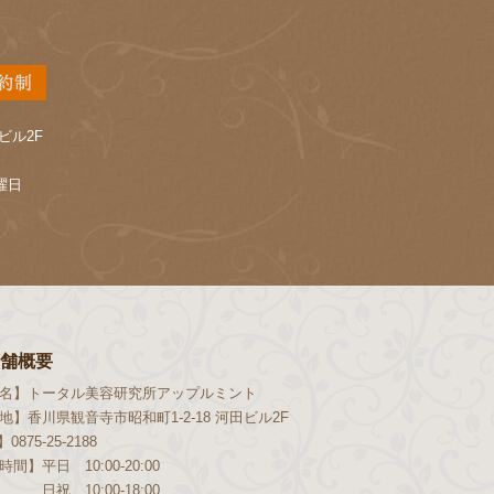
ビル2F
曜日
舗概要
名】
トータル美容研究所アップルミント
地】
香川県観音寺市昭和町1-2-18 河田ビル2F
】
0875-25-2188
時間】
平日 10:00-20:00
日祝 10:00-18:00