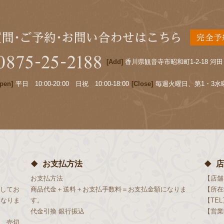
[Add]
香川県観音寺市昭和町1-2-18 河田
pen]
平日 10:00-20:00 日祝 10:00-18:00
[Close]
毎週火曜日、第1・3水
お支払方法
店
お支払方法
【店舗
してお
商品代金＋送料＋お支払手数料＝お支払金額になりま
【所在
となりま
す。
【TEL
代金引換
銀行振込
【営業
、売切