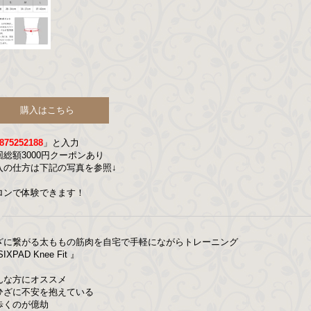
購入はこちら
875252188
」と入力
回総額3000円クーポンあり
入の仕方は下記の写真を参照↓
ロンで体験できます！
ざに繋がる太ももの筋肉を自宅で手軽にながらトレーニング
SIXPAD Knee Fit 』
んな方にオススメ
ひざに不安を抱えている
歩くのが億劫