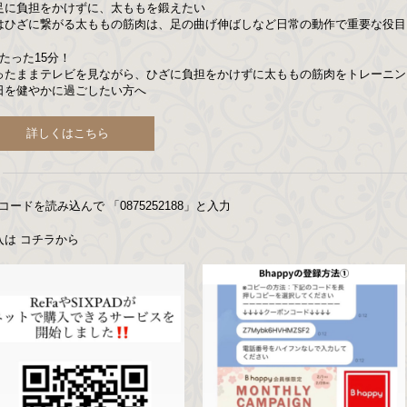
足に負担をかけずに、太ももを鍛えたい
はひざに繋がる太ももの筋肉は、足の曲げ伸ばしなど日常の動作で重要な役目
日たった15分！
ったままテレビを見ながら、ひざに負担をかけずに太ももの筋肉をトレーニン
日を健やかに過ごしたい方へ
詳しくはこちら
コードを読み込んで 「
0875252188
」と入力
入は コチラから